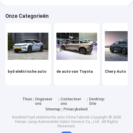
Onze Categorieën
byd elektrische auto
de auto van Toyota
Chery Auto
Thuis
Ongeveer
Contacteer
Desktop
ons
ons
Site
Sitemap
Privacybeleid
Kwaliteit
byd elektrische auto
China Fabriek.Copyright © 2026
Henan Junqi Automobile Sales Service Co., Ltd.. All Rights
Reserved.