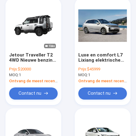
Jetour Traveller T2
Luxe en comfort L7
4WD Nieuwe benzine
Lixiang elektrische
SUV 2.0L
auto met
Prijs:
$20000
Prijs:
$45999
massagesitjes en
MOQ:
1
MOQ:
1
meer
Ontvang de meest recente Prijs
Ontvang de meest recente Prijs
Contact nu
Contact nu