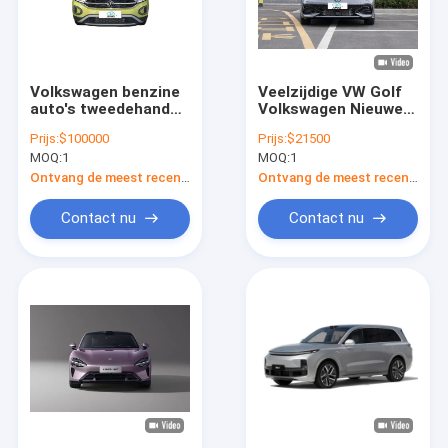
Volkswagen benzine
Veelzijdige VW Golf
auto's tweedehands
Volkswagen Nieuwe
Volkswagen T-Roc
benzine benzine auto
Prijs:
$100000
Prijs:
$21500
Groothandel Beste
MOQ:
1
MOQ:
1
prijzen
Ontvang de meest recente Prijs
Ontvang de meest recente Prijs
Contact nu
Contact nu
Thuis
Producten
Videos