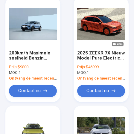
200km/h Maximale
2025 ZEEKR 7X Nieuw
snelheid Benzin
Model Pure Electric
Power Car Geely
2WD/4WD Long
Prijs:
$9800
Prijs:
$46999
Coolray Bin Yue L
Range SUV High
MOQ:
1
MOQ:
1
Benzinvoertuig
Speed 210km/h
Nieuw
Ontvang de meest recente Prijs
Ontvang de meest recente Prijs
Energievoertuig
Contact nu
Contact nu