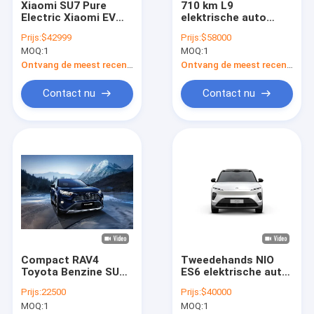
Xiaomi SU7 Pure
710 km L9
Over ons
Electric Xiaomi EV
elektrische auto
Car High
400V Lixiang
Prijs:
$42999
Prijs:
$58000
Performance
elektrische sedan
Fabrieksreis
MOQ:
1
MOQ:
1
Ecologische
met opvallend design
technologie Auto
Ontvang de meest recente Prijs
Ontvang de meest recente Prijs
Kwaliteitscontrole
Contact nu
Contact nu
Contacteer ons
Vraag een offerte aan
byd elektrische auto
de auto van Toyota
Compact RAV4
Tweedehands NIO
Chery Auto
Toyota Benzine SUV
ES6 elektrische auto
2.0L 2.5L Motor FWD
400V gebruikte
Lixiang elektrische auto
Prijs:
22500
Prijs:
$40000
AWD 5 zitplaatsen
nieuwe energie
MOQ:
1
MOQ:
1
elektrische