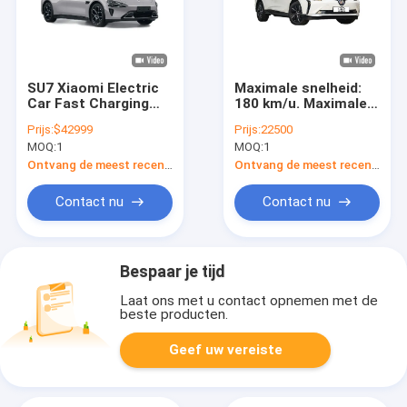
SU7 Xiaomi Electric
Maximale snelheid:
Car Fast Charging
180 km/u. Maximale
Long Range All
snelheid:
Prijs:
$42999
Prijs:
22500
Electric Sedan
MOQ:
1
MOQ:
1
150km/h
Ontvang de meest recente Prijs
Ontvang de meest recente Prijs
Contact nu
Contact nu
Bespaar je tijd
Laat ons met u contact opnemen met de
beste producten.
Geef uw vereiste