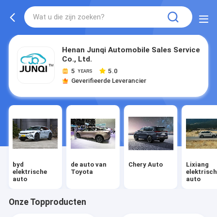
Henan Junqi Automobile Sales Service
Co., Ltd.
5
5.0
YEARS
Geverifieerde Leverancier
byd
de auto van
Chery Auto
Lixiang
elektrische
Toyota
elektrisc
auto
auto
Onze Topproducten