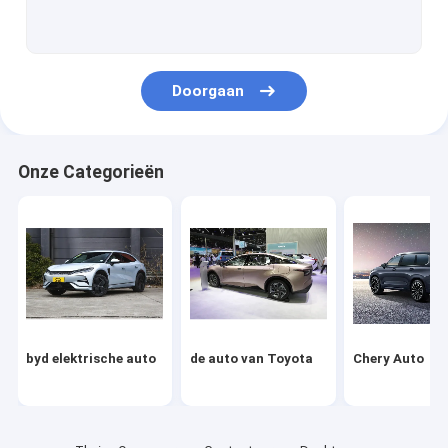
Volkswagen Auto
Xiaomi elektrische auto
Doorgaan
changan auto
Mercedes auto
Onze Categorieën
Xiaopeng Elektrische Auto
NIO Elektrische auto
Seres elektrische auto
Lynk & Co Elektrische auto
byd elektrische auto
de auto van Toyota
Chery Auto
IM Elektrische auto
Gebruikte Auto