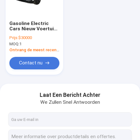
Over ons
Fabrieksreis
Gasoline Electric
Cars Nieuw Voertuig
Kwaliteitscontrole
HONDA CRV SUV AWD
Prijs:
$30000
240 TURBO CVT
MOQ:
1
Vierwielaandrijving
Contacteer ons
HONDA CR-V Hybrid
Ontvang de meest recente Prijs
In voorraad Te koop
Vraag een offerte aan
Contact nu
byd elektrische auto
Laat Een Bericht Achter
We Zullen Snel Antwoorden
de auto van Toyota
Chery Auto
Lixiang elektrische auto