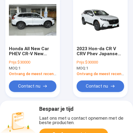
Honda All New Car
2023 Hon-da CR V
PHEV CR-V New
CRV Phev Japanse
Energy Car CR-V
Urban 5 zitplaatsen
Prijs:
$30000
Prijs:
$30000
PHEV Hybride auto
SUV gebruikt voor
MOQ:
1
MOQ:
1
Hon-da Hybrid Car
Ontvang de meest recente Prijs
Ontvang de meest recente Prijs
Contact nu
Contact nu
Bespaar je tijd
Laat ons met u contact opnemen met de
beste producten.