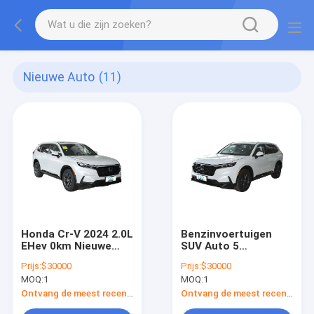
Nieuwe Auto
(11)
Honda Cr-V 2024 2.0L
Benzinvoertuigen
EHev 0km Nieuwe
SUV Auto 5
auto Honda 4WD
zitplaatsen Nieuwe
Prijs:
$30000
Prijs:
$30000
Gasoline Electric
auto met Honda CRV
MOQ:
1
MOQ:
1
Hybrid SUV Honda Cr-
V
Ontvang de meest recente Prijs
Ontvang de meest recente Prijs