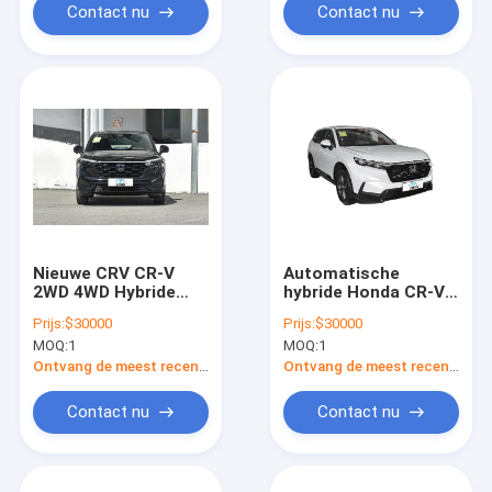
Contact nu
Contact nu
Nieuwe CRV CR-V
Automatische
2WD 4WD Hybride
hybride Honda CR-V
Auto Voor Honda Crv
CRV PHEV Koop
Prijs:
$30000
Prijs:
$30000
auto's Elektrische
MOQ:
1
MOQ:
1
auto's Voor Honda
CR V 5 zitplaatsen 7
Ontvang de meest recente Prijs
Ontvang de meest recente Prijs
zitplaatsen SUV VAN
CHINA
Contact nu
Contact nu