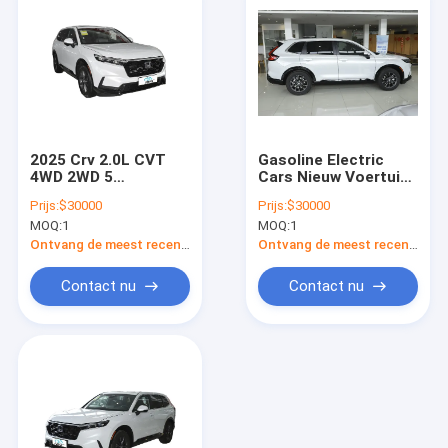
2025 Crv 2.0L CVT
Gasoline Electric
4WD 2WD 5
Cars Nieuw Voertuig
zitplaatsen SUV
HONDA CRV SUV AWD
Prijs:
$30000
Prijs:
$30000
Hybrid Car Crv Voor
240 TURBO CVT
MOQ:
1
MOQ:
1
volwassenen
Vierwielaandrijving
HONDA CR-V Hybrid
Ontvang de meest recente Prijs
Ontvang de meest recente Prijs
In voorraad Te koop
Contact nu
Contact nu
Thuis
Producten
Videos