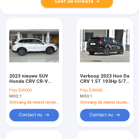
Geef uw vereiste
2023 nieuwe SUV
Verkoop 2023 Hon Da
Honda CRV CR-V
CRV 1.5T 193Hp 5/7
2023 benzine benzine
zitplaats 2wd AWD
Prijs:
$30000
Prijs:
$30000
nieuwe auto 1.5T
SUV Benzine Auto
MOQ:
1
MOQ:
1
193Ps 5 7
Honda CRVs Nieuwe
zitplaatsen 0km CRV
auto op voorraad
Ontvang de meest recente Prijs
Ontvang de meest recente Prijs
nieuwe auto op
voorraad
Contact nu
Contact nu