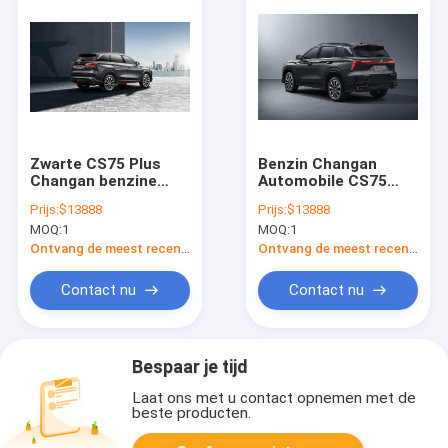
Zwarte CS75 Plus
Benzin Changan
Changan benzine
Automobile CS75
auto Perfecte
Plus Auto veelzijdig
Prijs:
$13888
Prijs:
$13888
combinatie van stijl
en krachtig met high-
MOQ:
1
MOQ:
1
en functionaliteit
end functies
Ontvang de meest recente Prijs
Ontvang de meest recente Prijs
Contact nu
Contact nu
Bespaar je tijd
Laat ons met u contact opnemen met de
beste producten.