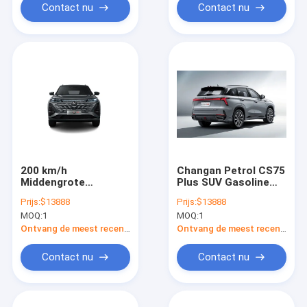
Contact nu
Contact nu
200 km/h
Changan Petrol CS75
Middengrote
Plus SUV Gasoline
Changan benzine
Energy Type Voor uw
Prijs:
$13888
Prijs:
$13888
auto benzine energie
dagelijkse avonturen
MOQ:
1
MOQ:
1
type Changan CS75
Plus
Ontvang de meest recente Prijs
Ontvang de meest recente Prijs
Contact nu
Contact nu