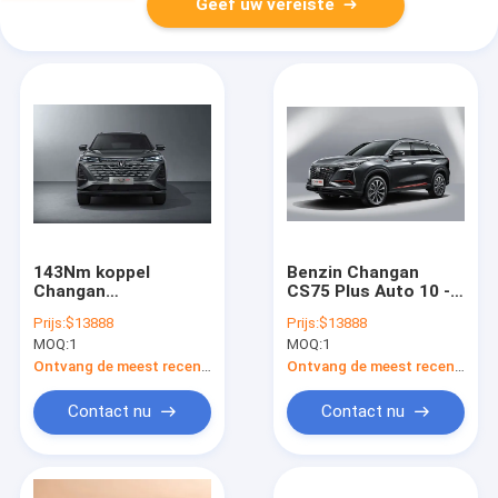
Geef uw vereiste
143Nm koppel
Benzin Changan
Changan
CS75 Plus Auto 10 -
benzinewagen CS75
15 km/l
Prijs:
$13888
Prijs:
$13888
Plus Slank lijnen
Brandstofverbruik
MOQ:
1
MOQ:
1
Dynamische bochten
200 km/h Maximale
snelheid
Ontvang de meest recente Prijs
Ontvang de meest recente Prijs
Contact nu
Contact nu