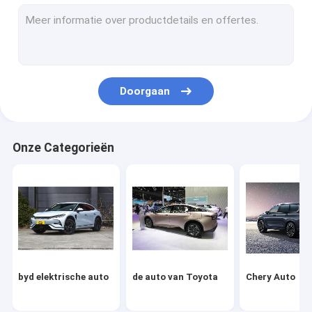
Volkswagen Auto
Xiaomi elektrische auto
changan auto
Doorgaan
Mercedes auto
Xiaopeng Elektrische Auto
Onze Categorieën
NIO Elektrische auto
Seres elektrische auto
Lynk & Co Elektrische auto
IM Elektrische auto
byd elektrische auto
de auto van Toyota
Chery Auto
Gebruikte Auto