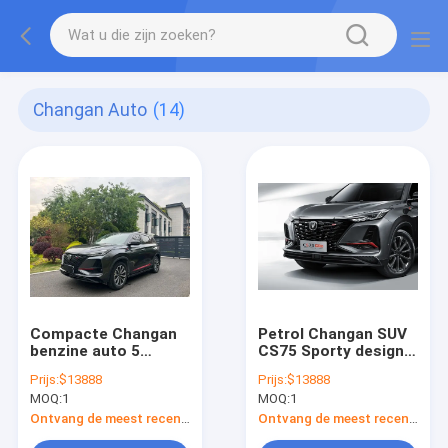
Changan Auto
(14)
Compacte Changan
Petrol Changan SUV
benzine auto 5
CS75 Sporty design
deuren 5 zitplaatsen
en comfortabele
Prijs:
$13888
Prijs:
$13888
CS75 Plus SUV
rijervaring
MOQ:
1
MOQ:
1
voorwiel aandrijving
Ontvang de meest recente Prijs
Ontvang de meest recente Prijs