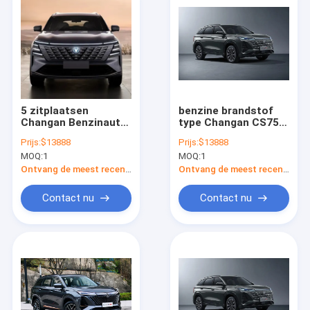
5 zitplaatsen
benzine brandstof
Changan Benzinauto
type Changan CS75
Sedan Type CS75
Plus Zwarte SUV 5
Prijs:
$13888
Prijs:
$13888
Plus Voorwiel
zitplaatsen
MOQ:
1
MOQ:
1
aandrijving 200km/h
Ontvang de meest recente Prijs
Ontvang de meest recente Prijs
Contact nu
Contact nu
Thuis
Producten
Videos