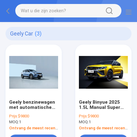
Geely Car
(3)
Geely benzinewagen
Geely Binyue 2025
met automatische
1.5L Manual Super
airconditioning en
Edition met
Prijs:
$9800
Prijs:
$9800
leerzitjes voor
overvloedige
MOQ:
1
MOQ:
1
comfortabel rijden
opslagruimte
Ontvang de meest recente Prijs
Ontvang de meest recente Prijs