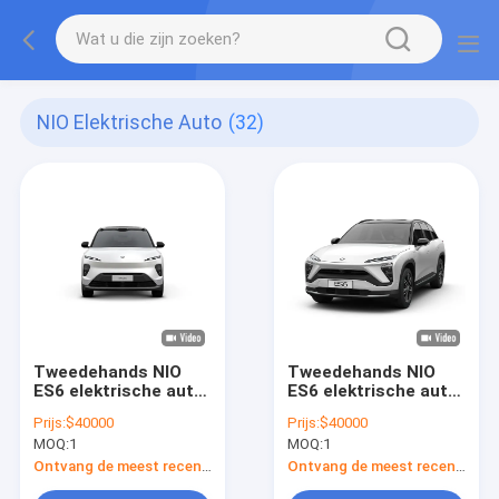
NIO Elektrische Auto
(32)
Tweedehands NIO
Tweedehands NIO
ES6 elektrische auto
ES6 elektrische auto
400V gebruikte
400V gebruikte
Prijs:
$40000
Prijs:
$40000
nieuwe energie
nieuwe energie
MOQ:
1
MOQ:
1
elektrische
elektrische
crossover SUV
crossover SUV
Ontvang de meest recente Prijs
Ontvang de meest recente Prijs