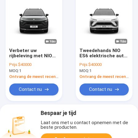
Verbeter uw
Tweedehands NIO
rijbeleving met NIO
ES6 elektrische auto
ES6 EV Car's Soft
400V gebruikte
Prijs:
$40000
Prijs:
$40000
Light en Decorative
nieuwe energie
MOQ:
1
MOQ:
1
Pieces
elektrische
crossover SUV
Ontvang de meest recente Prijs
Ontvang de meest recente Prijs
Contact nu
Contact nu
Bespaar je tijd
Laat ons met u contact opnemen met de
beste producten.