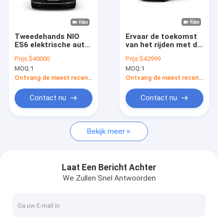
Over ons
Fabrieksreis
Tweedehands NIO
Ervaar de toekomst
ES6 elektrische auto
van het rijden met de
Kwaliteitscontrole
400V gebruikte
NIO ES8, de
Prijs:
$40000
Prijs:
$42999
nieuwe energie
revolutionaire
MOQ:
1
MOQ:
1
elektrische
elektrische SUV
Contacteer ons
crossover SUV
Ontvang de meest recente Prijs
Ontvang de meest recente Prijs
Vraag een offerte aan
Contact nu
Contact nu
Bekijk meer
byd elektrische auto
de auto van Toyota
Laat Een Bericht Achter
We Zullen Snel Antwoorden
Chery Auto
Lixiang elektrische auto