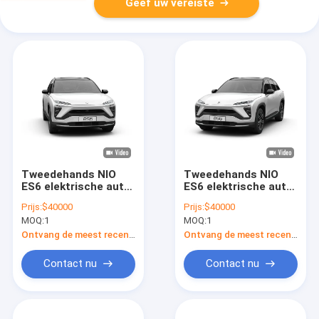
Geef uw vereiste
Tweedehands NIO
Tweedehands NIO
ES6 elektrische auto
ES6 elektrische auto
400V gebruikte
400V gebruikte
Prijs:
$40000
Prijs:
$40000
nieuwe energie
nieuwe energie
MOQ:
1
MOQ:
1
elektrische
elektrische
crossover SUV
crossover SUV
Ontvang de meest recente Prijs
Ontvang de meest recente Prijs
Contact nu
Contact nu