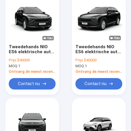
Tweedehands NIO
Tweedehands NIO
ES6 elektrische auto
ES6 elektrische auto
400V gebruikte
400V gebruikte
Prijs:
$40000
Prijs:
$40000
nieuwe energie
nieuwe energie
MOQ:
1
MOQ:
1
elektrische
elektrische
crossover SUV
crossover SUV
Ontvang de meest recente Prijs
Ontvang de meest recente Prijs
Contact nu
Contact nu
Thuis
Producten
Videos