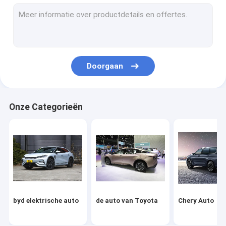
Volkswagen Auto
Xiaomi elektrische auto
changan auto
Doorgaan
Mercedes auto
Xiaopeng Elektrische Auto
Onze Categorieën
NIO Elektrische auto
Seres elektrische auto
Lynk & Co Elektrische auto
IM Elektrische auto
byd elektrische auto
de auto van Toyota
Chery Auto
Gebruikte Auto