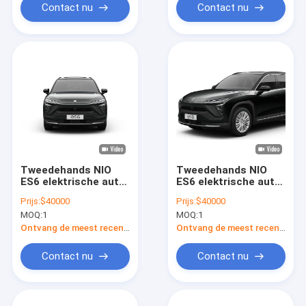
Contact nu
Contact nu
Tweedehands NIO
Tweedehands NIO
ES6 elektrische auto
ES6 elektrische auto
400V gebruikte
400V gebruikte
Prijs:
$40000
Prijs:
$40000
nieuwe energie
nieuwe energie
MOQ:
1
MOQ:
1
elektrische
elektrische
crossover SUV
crossover SUV
Ontvang de meest recente Prijs
Ontvang de meest recente Prijs
Contact nu
Contact nu