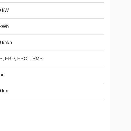
0 kW
 kWh
0 km/h
S, EBD, ESC, TPMS
ur
0 km