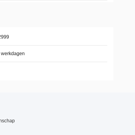
2999
4 werkdagen
anschap