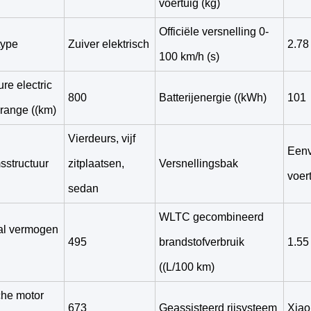
voertuig (kg)
Officiële versnelling 0-
type
Zuiver elektrisch
2.78
100 km/h (s)
e electric
800
Batterijenergie ((kWh)
101
 range ((km)
Vierdeurs, vijf
Eenv
sstructuur
zitplaatsen,
Versnellingsbak
voer
sedan
WLTC gecombineerd
l vermogen
495
brandstofverbruik
1.55
((L/100 km)
che motor
673
Geassisteerd rijsysteem
Xiao