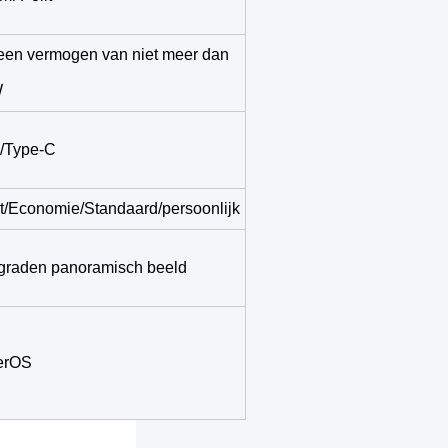
een vermogen van niet meer dan
W
/Type-C
t/Economie/Standaard/persoonlijk
graden panoramisch beeld
erOS