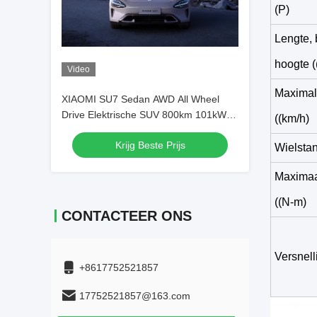
(P)
Lengte, 
hoogte 
Video
Maximal
XIAOMI SU7 Sedan AWD All Wheel
Drive Elektrische SUV 800km 101kWh
((km/h)
PS 495kw/838nm R19
Krijg Beste Prijs
Wielsta
Maximaa
((N-m)
CONTACTEER ONS
Versnel
+8617752521857
17752521857@163.com