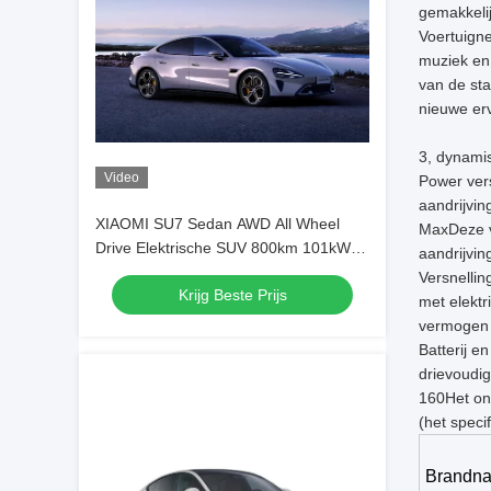
gemakkelij
Voertuigne
muziek en 
van de sta
nieuwe erv
3, dynamis
Video
Power vers
aandrijvin
XIAOMI SU7 Sedan AWD All Wheel
MaxDeze ve
Drive Elektrische SUV 800km 101kWh
aandrijvin
PS 495kw/838nm R19
Versnelli
Krijg Beste Prijs
met elektr
vermogen 
Batterij e
drievoudig
160Het ond
(het speci
Brandn