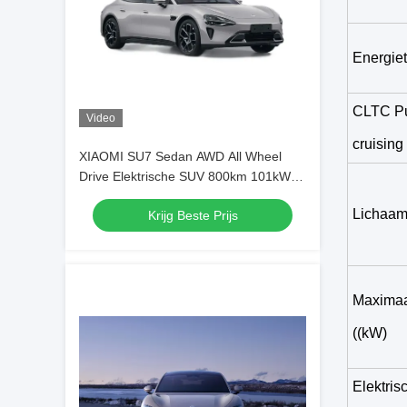
Energie
CLTC Pur
Video
cruising
XIAOMI SU7 Sedan AWD All Wheel
Drive Elektrische SUV 800km 101kWh
PS 495kw/838nm R19
Lichaam
Krijg Beste Prijs
Maximaa
((kW)
Elektris