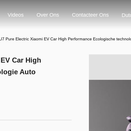
Videos
Over Ons
Contacteer Ons
Dut
U7 Pure Electric Xiaomi EV Car High Performance Ecologische technol
 EV Car High
logie Auto