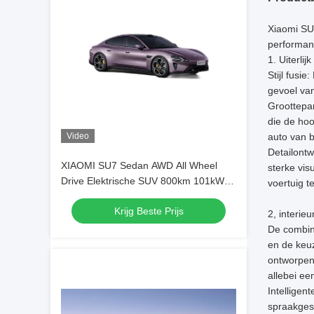
Xiaomi SU7
performan
1. Uiterlij
Stijl fusi
gevoel va
Groottepa
die de ho
Video
auto van b
Detailont
XIAOMI SU7 Sedan AWD All Wheel
sterke vis
Drive Elektrische SUV 800km 101kWh
voertuig t
PS 495kw/838nm R19
Krijg Beste Prijs
2, interieu
De combina
en de keu
ontworpen 
allebei ee
Intelligen
spraakges