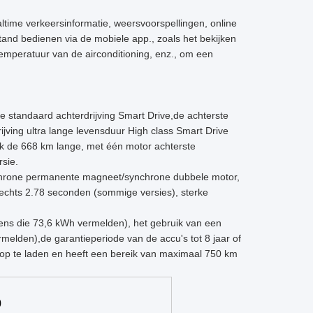
ltime verkeersinformatie, weersvoorspellingen, online
tand bedienen via de mobiele app., zoals het bekijken
temperatuur van de airconditioning, enz., om een
de standaard achterdrijving Smart Drive,de achterste
ijving ultra lange levensduur High class Smart Drive
ijk de 668 km lange, met één motor achterste
sie.
ynchrone permanente magneet/synchrone dubbele motor,
slechts 2.78 seconden (sommige versies), sterke
evens die 73,6 kWh vermelden), het gebruik van een
vermelden),de garantieperiode van de accu's tot 8 jaar of
g op te laden en heeft een bereik van maximaal 750 km
0