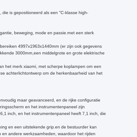
 die is gepositioneerd als een "C-klasse high-
legantie, beweging, mode en passie.met een sterk
l bereiken 4997x1963x1440mm (er zijn ook gegevens
ekkende 3000mm,een middelgrote en grote elektrische
van het merk xiaomi, met scherpe koplampen om een
ijnse achterlichtontwerp om de herkenbaarheid van het
envoudig maar geavanceerd, en de rijke configuratie
ringsscherm en het instrumentenpaneel zijn
,1 inch, en het instrumentenpaneel heeft 7,1 inch, die
aking en een uitstekende grip.en de bestuurder kan
en en andere werkzaamheden, waardoor het rijden