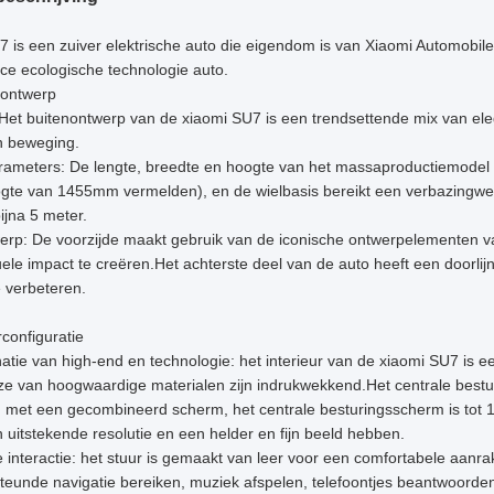
 is een zuiver elektrische auto die eigendom is van Xiaomi Automobile,
ce ecologische technologie auto.
k ontwerp
e: Het buitenontwerp van de xiaomi SU7 is een trendsettende mix van e
n beweging.
rameters: De lengte, breedte en hoogte van het massaproductiemode
ogte van 1455mm vermelden), en de wielbasis bereikt een verbazingw
ijna 5 meter.
werp: De voorzijde maakt gebruik van de iconische ontwerpelementen 
uele impact te creëren.Het achterste deel van de auto heeft een doorl
e verbeteren.
rconfiguratie
tie van high-end en technologie: het interieur van de xiaomi SU7 is e
ze van hoogwaardige materialen zijn indrukwekkend.Het centrale bestu
met een gecombineerd scherm, het centrale besturingsscherm is tot 16
n uitstekende resolutie en een helder en fijn beeld hebben.
te interactie: het stuur is gemaakt van leer voor een comfortabele aanr
teunde navigatie bereiken, muziek afspelen, telefoontjes beantwoord