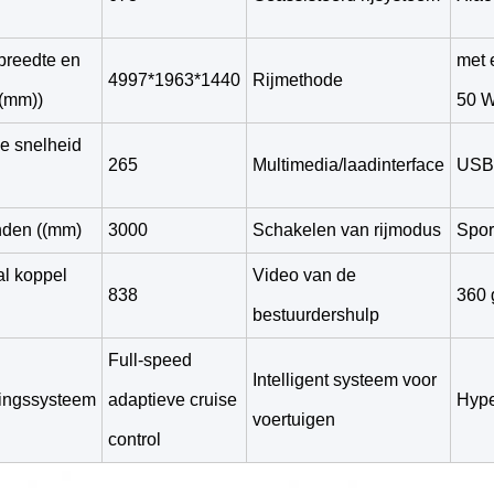
breedte en
met 
4997*1963*1440
Rijmethode
((mm))
50 
e snelheid
265
Multimedia/laadinterface
USB
nden ((mm)
3000
Schakelen van rijmodus
Spor
l koppel
Video van de
838
360 
bestuurdershulp
Full-speed
Intelligent systeem voor
lingssysteem
adaptieve cruise
Hyp
voertuigen
control