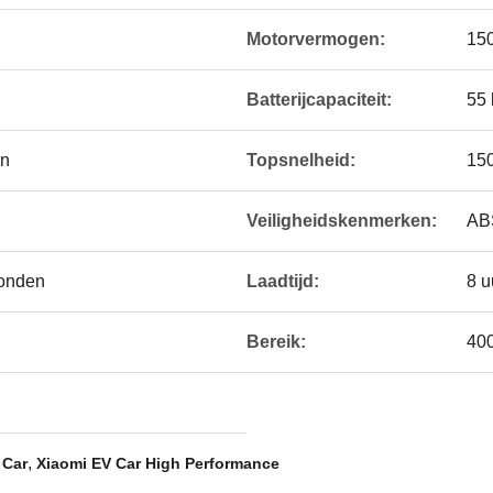
Motorvermogen:
15
Batterijcapaciteit:
55
en
Topsnelheid:
15
Veiligheidskenmerken:
AB
conden
Laadtijd:
8 u
Bereik:
40
,
 Car
Xiaomi EV Car High Performance