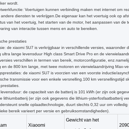
ker wordt.
twerkfunctie: Voertuigen kunnen verbinding maken met internet om rea
andere diensten te verkrijgen.De eigenaar kan het voertuig ook op afs
tus van het voertuig, het starten van de motor, het aanpassen van de 
aring van interactie tussen mens en auto te bereiken.
che prestaties
ie: de xiaomi SU7 is verkrijgbaar in verschillende versies, waaronder 
g ultra lange levensduur High class Smart Drive Pro en de vierwielaandr
rsies verschillen in termen van bereik, motorconfiguratie, enz.namel
g en de 800 km lange, met twee motoren en vierwielaandrijving Max-ver
ngsprestaties: de xiaomi SU7 is voorzien van een voorste inductie/as
ische transmissie voor een enkele versnelling.100 km versnellingstijd 
prestaties.
n levensduur: de capaciteit van de batterij is 101 kWh (er zijn ook geg
e lithiumbatterij (er zijn ook gegevens die lithium-ysterfosfaatbatterij 
ersteunt snelle oplaadtechnologie, duurt slechts 0,32 uur om volledi
fieke bereik varieert per versie en gebruiksomstandigheden).
Gewicht van het
aam
Xiaoomi
209