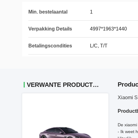
Min. bestelaantal
1
Verpakking Details
4997*1963*1440
Betalingscondities
L/C, T/T
Produc
VERWANTE PRODUCTEN
Xiaomi SU
Productb
De xiaomi 
- Ik weet h