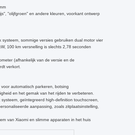
 mm
s", "olijfgroen" en andere kleuren, voorkant ontwerp
k systeem, sommige versies gebruiken dual motor vier
W, 100 km versnelling is slechts 2,78 seconden
lometer (afhankelijk van de versie en de
dt verkort.
rgt voor automatisch parkeren, botsing
igheid en het gemak van het rijden te verbeteren.
t systeem, geïntegreerd high-definition touchscreen,
rsonaliseerde aanpassing, zoals zitplaatsinstelling,
eem van Xiaomi en slimme apparaten in het huis