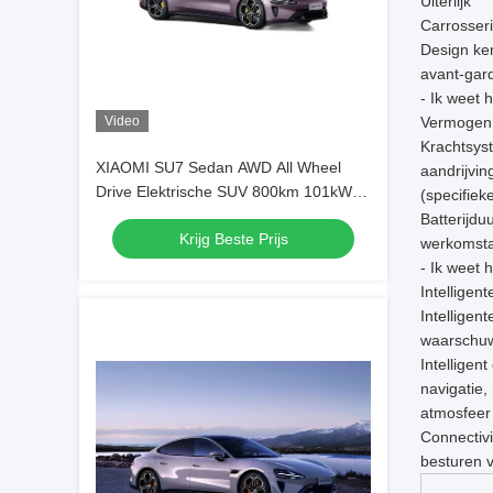
Uiterlijk
Carrosser
Design ken
avant-gard
- Ik weet h
Video
Vermogen 
Krachtsys
XIAOMI SU7 Sedan AWD All Wheel
aandrijvin
Drive Elektrische SUV 800km 101kWh
(specifiek
PS 495kw/838nm R19
Batterijdu
Krijg Beste Prijs
werkomstan
- Ik weet h
Intelligen
Intelligen
waarschuwi
Intelligen
navigatie,
atmosfeer 
Connectiv
besturen v