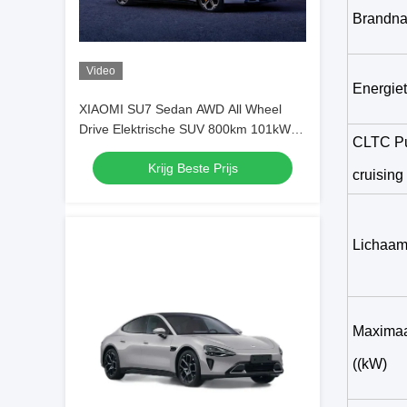
Brandn
Video
Energie
XIAOMI SU7 Sedan AWD All Wheel
Drive Elektrische SUV 800km 101kWh
CLTC Pur
PS 495kw/838nm R19
Krijg Beste Prijs
cruising
Lichaam
Maximaa
((kW)