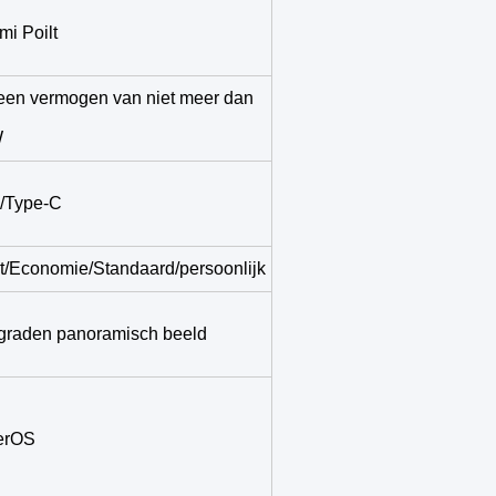
mi Poilt
een vermogen van niet meer dan
W
/Type-C
t/Economie/Standaard/persoonlijk
graden panoramisch beeld
erOS