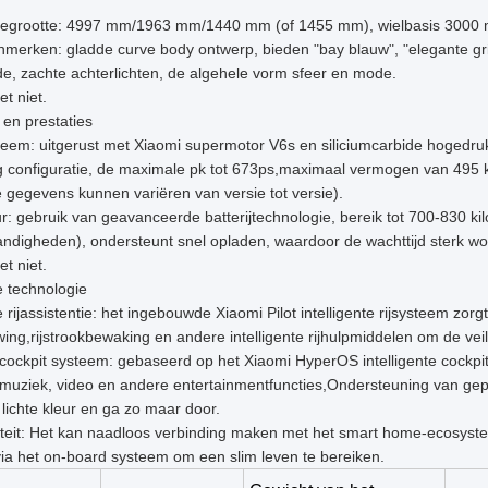
iegrootte: 4997 mm/1963 mm/1440 mm (of 1455 mm), wielbasis 3000
merken: gladde curve body ontwerp, bieden "bay blauw", "elegante grij
e, zachte achterlichten, de algehele vorm sfeer en mode.
et niet.
en prestaties
teem: uitgerust met Xiaomi supermotor V6s en siliciumcarbide hogedru
g configuratie, de maximale pk tot 673ps,maximaal vermogen van 495 k
e gegevens kunnen variëren van versie tot versie).
ur: gebruik van geavanceerde batterijtechnologie, bereik tot 700-830 ki
digheden), ondersteunt snel opladen, waardoor de wachttijd sterk wor
et niet.
te technologie
te rijassistentie: het ingebouwde Xiaomi Pilot intelligente rijsysteem zo
ng,rijstrookbewaking en andere intelligente rijhulpmiddelen om de veil
t cockpit systeem: gebaseerd op het Xiaomi HyperOS intelligente cockpi
 muziek, video en andere entertainmentfuncties,Ondersteuning van gepe
lichte kleur en ga zo maar door.
iteit: Het kan naadloos verbinding maken met het smart home-ecosyst
ia het on-board systeem om een slim leven te bereiken.