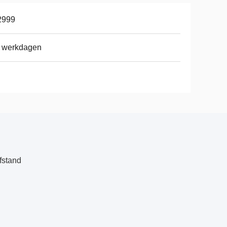
2999
4 werkdagen
fstand