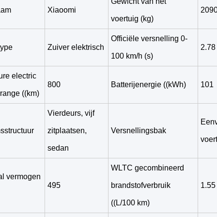
Gewicht van het
aam
Xiaoomi
209
voertuig (kg)
Officiële versnelling 0-
type
Zuiver elektrisch
2.78
100 km/h (s)
e electric
800
Batterijenergie ((kWh)
101
 range ((km)
Vierdeurs, vijf
Eenv
sstructuur
zitplaatsen,
Versnellingsbak
voer
sedan
WLTC gecombineerd
l vermogen
495
brandstofverbruik
1.55
((L/100 km)