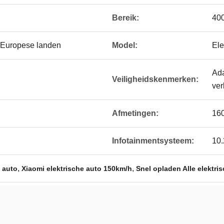
Bereik:
40
 Europese landen
Model:
Ele
Ada
Veiligheidskenmerken:
ver
Afmetingen:
160
Infotainmentsysteem:
10.
,
,
 auto
Xiaomi elektrische auto 150km/h
Snel opladen Alle elektri