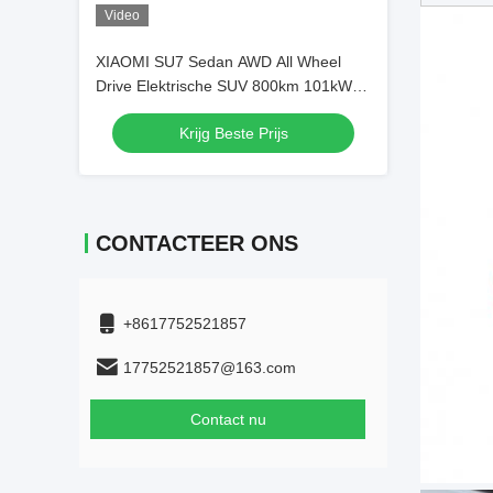
Video
XIAOMI SU7 Sedan AWD All Wheel
Drive Elektrische SUV 800km 101kWh
PS 495kw/838nm R19
Krijg Beste Prijs
CONTACTEER ONS
+8617752521857
17752521857@163.com
Contact nu