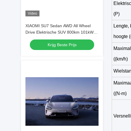
Elektris
Video
(P)
XIAOMI SU7 Sedan AWD All Wheel
Lengte, 
Drive Elektrische SUV 800km 101kWh
hoogte 
PS 495kw/838nm R19
Krijg Beste Prijs
Maximal
((km/h)
Wielsta
Maximaa
((N-m)
Versnel