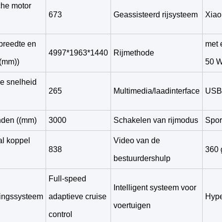
che motor
673
Geassisteerd rijsysteem
Xiao
breedte en
met 
4997*1963*1440
Rijmethode
((mm))
50 
e snelheid
265
Multimedia/laadinterface
USB
nden ((mm)
3000
Schakelen van rijmodus
Spor
l koppel
Video van de
838
360 
bestuurdershulp
Full-speed
Intelligent systeem voor
lingssysteem
adaptieve cruise
Hyp
voertuigen
control