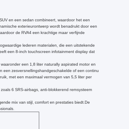
 SUV en een sedan combineert, waardoor het een
en dynamische exterieurontwerp wordt benadrukt door een
waardoor de RVA4 een krachtige maar verfijnde
ogwaardige lederen materialen, die een uitstekende
ft een 8-inch touchscreen infotainment display dat
, waaronder een 1,8 liter naturally aspirated motor en
n een zesversnellingshandgeschakelde of een continu
uik, met een maximaal vermogen van 5,5 liter per
es zoals 6 SRS-airbags, anti-blokkerend remsysteem
nde mix van stijl, comfort en prestaties biedt.De
sionals.