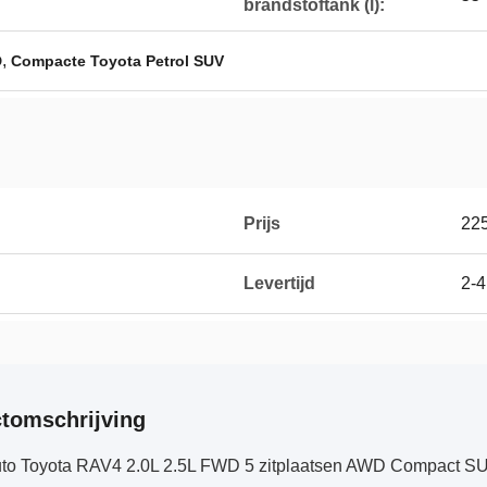
brandstoftank (l):
,
D
Compacte Toyota Petrol SUV
Prijs
22
Levertijd
2-
tomschrijving
to Toyota RAV4 2.0L 2.5L FWD 5 zitplaatsen AWD Compact S