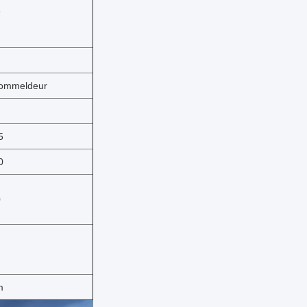
3
ommeldeur
5
0
0
m