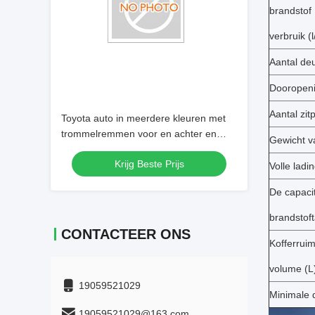
brandstof
verbruik (
Aantal de
Dooropen
Aantal zit
Toyota auto in meerdere kleuren met
trommelremmen voor en achter en
Gewicht v
onafhankelijke McPherson-ophanging
Krijg Beste Prijs
Volle ladi
De capacit
brandstoft
CONTACTEER ONS
Kofferruim
volume (L
19059521029
Minimale 
19059521029@163.com