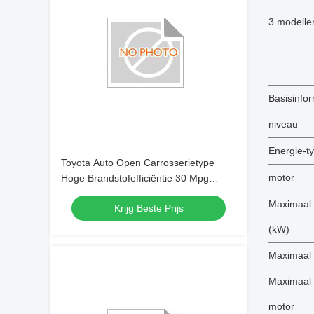
3 modellen
Basisinfor
niveau
Energie-t
Toyota Auto Open Carrosserietype
motor
Hoge Brandstofefficiëntie 30 Mpg
Aluminiumlegering Dakdrager voor
Maximaal
Krijg Beste Prijs
Voertuigen en Vrachtwagens
(kW)
Maximaal 
Maximaal 
motor