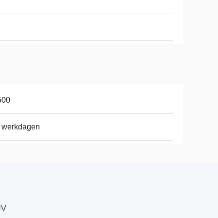
500
4 werkdagen
UV