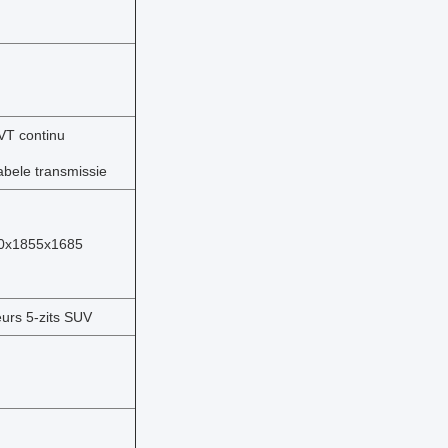
VT continu
abele transmissie
0x1855x1685
urs 5-zits SUV