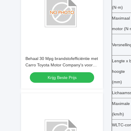
(N·m)
Maximaal 
motor (N·
Versnelli
Behaal 30 Mpg brandstofefficiëntie met
Lengte x 
Carro Toyota Motor Company's voorste
trommel achterste trommelremsysteem
hoogte
Krijg Beste Prijs
(mm)
Lichaamss
Maximale 
(km/h)
WLTC-com