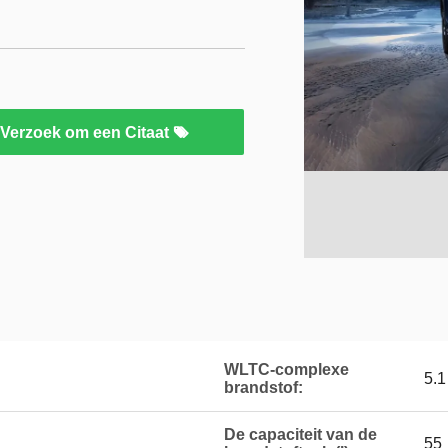
Verzoek om een Citaat
WLTC-complexe
5.1
brandstof:
De capaciteit van de
55