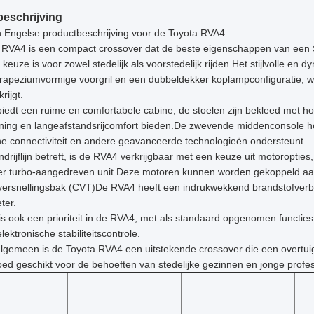
eschrijving
n Engelse productbeschrijving voor de Toyota RVA4:
 RVA4 is een compact crossover dat de beste eigenschappen van een
e keuze is voor zowel stedelijk als voorstedelijk rijden.Het stijlvolle 
trapeziumvormige voorgril en een dubbeldekker koplampconfiguratie, 
krijgt.
edt een ruime en comfortabele cabine, de stoelen zijn bekleed met ho
ning en langeafstandsrijcomfort bieden.De zwevende middenconsole hee
e connectiviteit en andere geavanceerde technologieën ondersteunt.
drijflijn betreft, is de RVA4 verkrijgbaar met een keuze uit motoropties
iter turbo-aangedreven unit.Deze motoren kunnen worden gekoppeld aa
 versnellingsbak (CVT)De RVA4 heeft een indrukwekkend brandstofverbr
ter.
 is ook een prioriteit in de RVA4, met als standaard opgenomen functi
lektronische stabiliteitscontrole.
lgemeen is de Toyota RVA4 een uitstekende crossover die een overtuige
ed geschikt voor de behoeften van stedelijke gezinnen en jonge profes