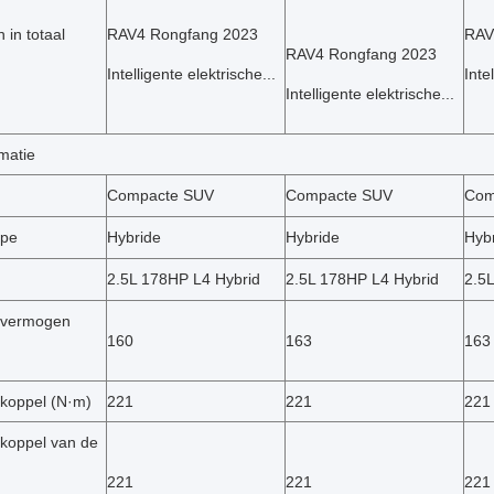
 in totaal
RAV4 Rongfang 2023
RAV
RAV4 Rongfang 2023
Intelligente elektrische...
Inte
Intelligente elektrische...
matie
Compacte SUV
Compacte SUV
Com
ype
Hybride
Hybride
Hyb
2.5L 178HP L4 Hybrid
2.5L 178HP L4 Hybrid
2.5
 vermogen
160
163
163
koppel (N·m)
221
221
221
koppel van de
221
221
221