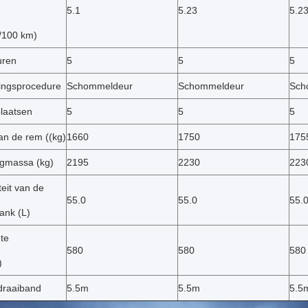
5.1
5.23
5.2
l/100 km)
uren
5
5
5
ingsprocedure
Schommeldeur
Schommeldeur
Sch
plaatsen
5
5
5
an de rem ((kg)
1660
1750
175
ngmassa (kg)
2195
2230
223
eit van de
55.0
55.0
55.
ank (L)
te
580
580
580
)
draaiband
5.5m
5.5m
5.5