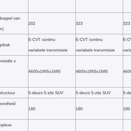
koppel van
202
323
323
m)
E-CVT continu
E-CVT continu
E-C
ngsbak
variabele transmissie
variabele transmissie
vari
breedte x
4600x1855x1685
4600x1855x1685
460
tructuur
5-deurs 5-zits SUV
5-deurs 5-zits SUV
5-de
snelheid
180
180
180
plexe