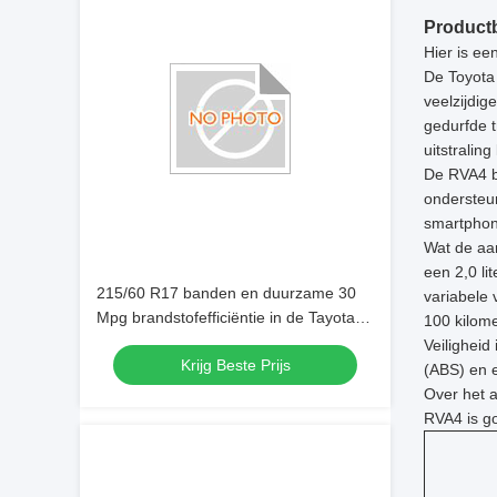
Productb
Hier is ee
De Toyota
veelzijdig
gedurfde 
uitstraling 
De RVA4 bi
ondersteu
smartphon
Wat de aan
een 2,0 l
215/60 R17 banden en duurzame 30
variabele
Mpg brandstofefficiëntie in de Tayota
100 kilome
Traveler auto
Veiligheid
Krijg Beste Prijs
(ABS) en e
Over het a
RVA4 is go