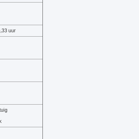
,33 uur
tuig
k