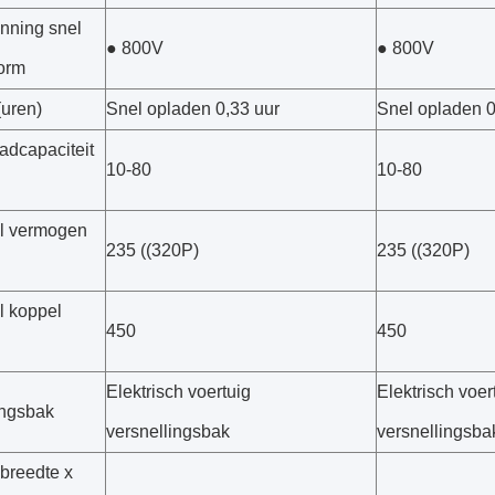
nning snel
● 800V
● 800V
form
(uren)
Snel opladen 0,33 uur
Snel opladen 0
adcapaciteit
10-80
10-80
l vermogen
235 ((320P)
235 ((320P)
 koppel
450
450
Elektrisch voertuig
Elektrisch voer
ingsbak
versnellingsbak
versnellingsba
 breedte x