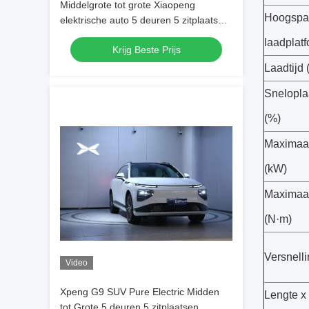
Middelgrote tot grote Xiaopeng
Hoogspa
elektrische auto 5 deuren 5 zitplaatsen
Xpeng G9 Pure Electric SUV
laadplat
Krijg Beste Prijs
Laadtijd 
Snelopla
(%)
Maximaa
(kW)
Maximaal
(N·m)
Versnell
Video
Xpeng G9 SUV Pure Electric Midden
Lengte x
tot Grote 5 deuren 5 zitplaatsen