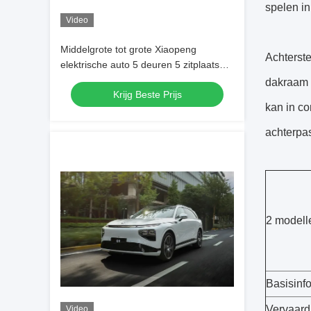
spelen in
Video
Middelgrote tot grote Xiaopeng
Achterste
elektrische auto 5 deuren 5 zitplaatsen
Xpeng G9 Pure Electric SUV
dakraam 
Krijg Beste Prijs
kan in c
achterpas
2 modelle
Basisinf
Vervaard
Video