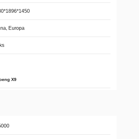
80*1896*1450
na, Europa
ks
peng X9
5000