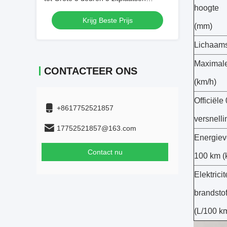
hoogte
Electric Crossover Xiaopeng Electric
Krijg Beste Prijs
Car
(mm)
Lichaams
Maximale
CONTACTEER ONS
(km/h)
Officiële
+8617752521857
versnellin
17752521857@163.com
Energiev
Contact nu
100 km (
Elektrici
brandsto
(L/100 k