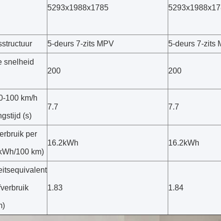
5293x1988x1785
5293x1988x17
structuur
5-deurs 7-zits MPV
5-deurs 7-zits
 snelheid
200
200
 0-100 km/h
7.7
7.7
gstijd (s)
erbruik per
16.2kWh
16.2kWh
kWh/100 km)
teitsequivalent
fverbruik
1.83
1.84
m)