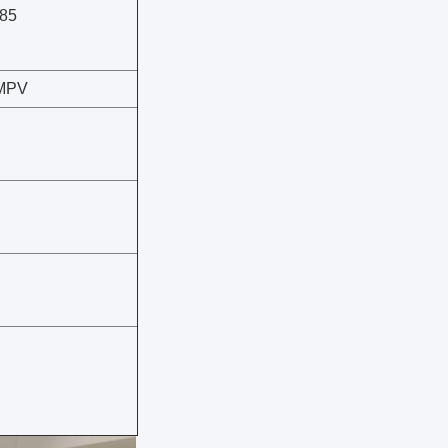
85
 MPV