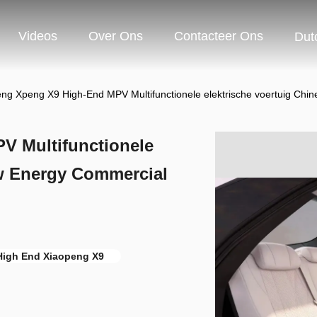
Videos
Over Ons
Contacteer Ons
Dut
ng Xpeng X9 High-End MPV Multifunctionele elektrische voertuig Chi
V Multifunctionele
ew Energy Commercial
High End Xiaopeng X9