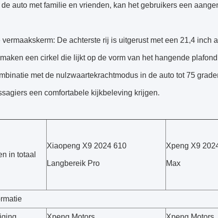
 de auto met familie en vrienden, kan het gebruikers een aange
 vermaakskerm: De achterste rij is uitgerust met een 21,4 inch
maken een cirkel die lijkt op de vorm van het hangende plafo
ombinatie met de nulzwaartekrachtmodus in de auto tot 75 grad
sagiers een comfortabele kijkbeleving krijgen.
Xiaopeng X9 2024 610
Xpeng X9 202
n in totaal
Langbereik Pro
Max
ormatie
iging
Xpeng Motors
Xpeng Motors