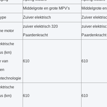
Middelgrote en grote MPV's
Middelgrote en
type
Zuiver elektrisch
Zuiver elektris
zuiver elektrisch 320
zuiver elektris
che motor
Paardenkracht
Paardenkracht
ektrische
us (km)
e van
610
610
 en
ietechnologie
ektrische
us (km)
610
610