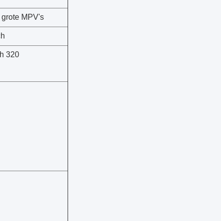
 grote MPV's
ch
ch 320