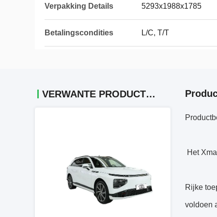
Verpakking Details
5293x1988x1785
Betalingscondities
L/C, T/T
Produc
VERWANTE PRODUCTEN
Productb
Het Xma
Rijke toe
voldoen a