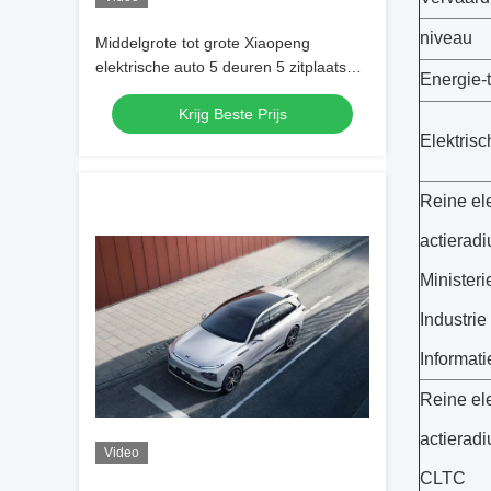
niveau
Middelgrote tot grote Xiaopeng
elektrische auto 5 deuren 5 zitplaatsen
Energie-
Xpeng G9 Pure Electric SUV
Krijg Beste Prijs
Elektris
Reine el
actieradi
Ministeri
Industrie
Informat
Reine el
actieradi
Video
CLTC