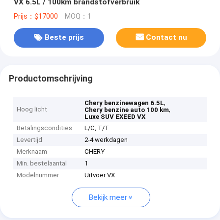
VX 6.5L / 100km brandstofverbruik
Prijs：$17000
MOQ：1
Beste prijs
Contact nu
Productomschrijving
,
Chery benzinewagen 6.5L
Hoog licht
,
Chery benzine auto 100 km
Luxe SUV EXEED VX
Betalingscondities
L/C, T/T
Levertijd
2-4 werkdagen
Merknaam
CHERY
Min. bestelaantal
1
Modelnummer
Uitvoer VX
Bekijk meer